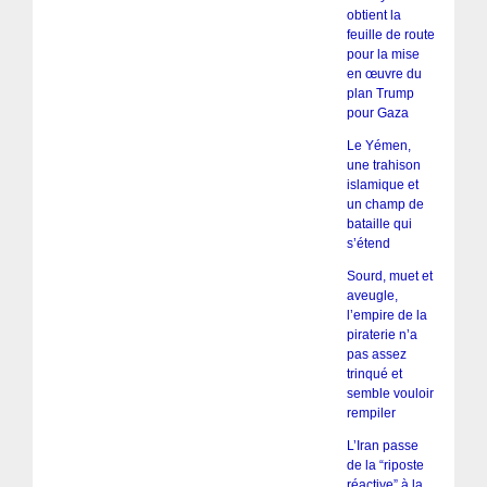
obtient la
feuille de route
pour la mise
en œuvre du
plan Trump
pour Gaza
Le Yémen,
une trahison
islamique et
un champ de
bataille qui
s’étend
Sourd, muet et
aveugle,
l’empire de la
piraterie n’a
pas assez
trinqué et
semble vouloir
rempiler
L’Iran passe
de la “riposte
réactive” à la