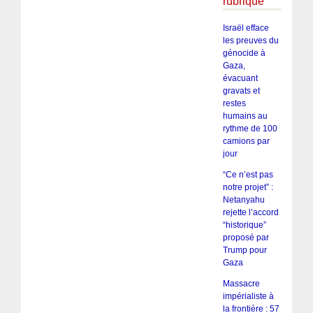
rubrique
Israël efface
les preuves du
génocide à
Gaza,
évacuant
gravats et
restes
humains au
rythme de 100
camions par
jour
“Ce n’est pas
notre projet” :
Netanyahu
rejette l’accord
“historique”
proposé par
Trump pour
Gaza
Massacre
impérialiste à
la frontière : 57