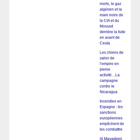
morts, le gaz
algérien et la
main noire de
la CIA et du
Mossad
derrière la fuite
en avant de
Ceuta
Les chiens de
salon de
l’empire en
pleine
activité…La
campagne
contre le
Nicaragua
Incendies en
Espagne : les
sanctions
européennes
empêchent de
les combattre
Al Mayadeen