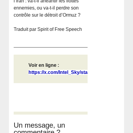
l’Iran : va-t-il anéantir les flottes
ennemies, ou va-t-il perdre son
contrôle sur le détroit d’Ormuz ?
Traduit par Spirit of Free Speech
Voir en ligne :
https://x.com/Intel_Sky/status/2039...
Un message, un
commentaire ?