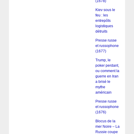
(1678)
Kiev sous le
feu : les
entrepôts
logistiques
détruits
Presse russe
et russophone
(1677)
Trump, le
poker perdant,
ou comment la
guerre en Iran
a brisé le
mythe
américain
Presse russe
et russophone
(1676)
Blocus de la
mer Noire – La
Russie coupe