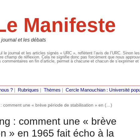
Le Manifeste
 journal et les débats
l le journal et les articles signés « URC », reflètent l’avis de l’URC. Sinon les
re champ de réflexion. Cela ne signifie donc pas forcément que nous approuvio
 commentaires en fin d’article, permet à chacune et chacun de s’exprimer et 
nous ?
|
Rubriques
|
Thèmes
|
Cercle Manouchian : Université popu
 comment une « brève période de stabilisation » en (…)
ng : comment une « brève
on » en 1965 fait écho à la