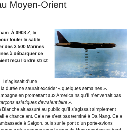
 au Moyen-Orient
nam. À 0903 Z, le
our fouler le sable
ier des 3 500 Marines
rines à débarquer ce
ient reçu l’ordre strict
il s’agissait d’une
t la durée ne saurait excéder « quelques semaines ».
ampagne en promettant aux Americains qu’il n’enverrait pas
arçons asiatiques devraient faire »
.
on Blanche ait assuré au public qu’il s’agissait simplement
 allié chancelant. Cela ne s’est pas terminé à Da Nang. Cela
 d’ambassade à Saigon, puis sur le pont d’un porte-avions