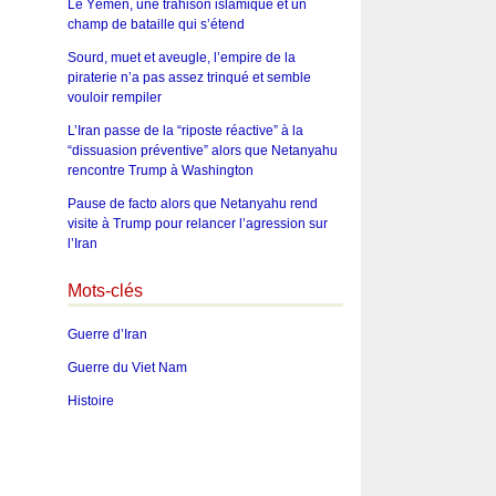
Le Yémen, une trahison islamique et un
champ de bataille qui s’étend
Sourd, muet et aveugle, l’empire de la
piraterie n’a pas assez trinqué et semble
vouloir rempiler
L’Iran passe de la “riposte réactive” à la
“dissuasion préventive” alors que Netanyahu
rencontre Trump à Washington
Pause de facto alors que Netanyahu rend
visite à Trump pour relancer l’agression sur
l’Iran
Mots-clés
Guerre d’Iran
Guerre du Viet Nam
Histoire