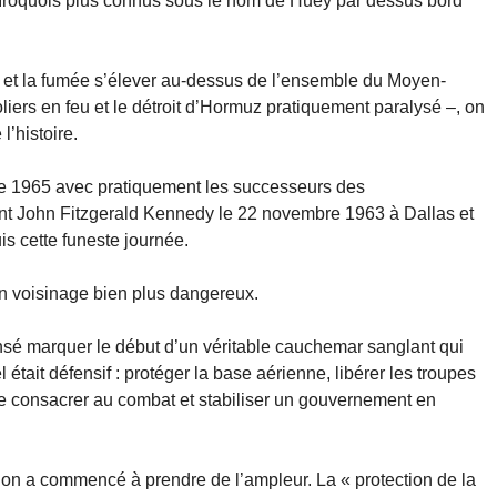
1 Iroquois plus connus sous le nom de Huey par dessus bord
 et la fumée s’élever au-dessus de l’ensemble du Moyen-
liers en feu et le détroit d’Hormuz pratiquement paralysé –, on
’histoire.
de 1965 avec pratiquement les successeurs des
nt John Fitzgerald Kennedy le 22 novembre 1963 à Dallas et
is cette funeste journée.
 un voisinage bien plus dangereux.
sé marquer le début d’un véritable cauchemar sanglant qui
l était défensif : protéger la base aérienne, libérer les troupes
e consacrer au combat et stabiliser un gouvernement en
on a commencé à prendre de l’ampleur. La « protection de la