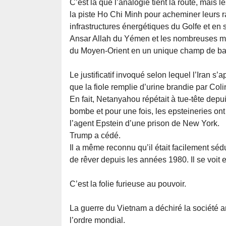
C’est là que l’analogie tient la route, mais 
la piste Ho Chi Minh pour acheminer leurs rav
infrastructures énergétiques du Golfe et en
Ansar Allah du Yémen et les nombreuses mili
du Moyen-Orient en un unique champ de bat
Le justificatif invoqué selon lequel l’Iran s’
que la fiole remplie d’urine brandie par Co
En fait, Netanyahou répétait à tue-tête depui
bombe et pour une fois, les epsteineries ont f
l’agent Epstein d’une prison de New York.
Trump a cédé.
Il a même reconnu qu’il était facilement séd
de rêver depuis les années 1980. Il se voit 
C’est la folie furieuse au pouvoir.
La guerre du Vietnam a déchiré la société a
l’ordre mondial.