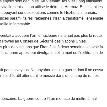
les enjeux sont décuplés. Au Vietnam, les Viet Cong utilisaient
itaillements. L’Iran utilise le détroit d’Hormuz. En ciblant les
 s’appuyant sur des soutiens comme le Hezbollah libanais,
ces paramilitaires irakiennes, l’Iran a transformé l’ensemble
aille inflammable.
apprêtait à acquérir l’arme nucléaire ne tenait pas plus la route
lin Powell au Conseil de Sécurité des Nations Unies.
s plus de vingt ans que l’Iran était à deux semaines d’avoir la
onctionné après leur divulgation et la mort ou l’exflitration de
uit par les voyous. Netanyahou a eu la guerre dont il ne cessa
en roi d’Israël attendant le messie dans un champ de ruines.
méricaine. La guerre contre l’Iran menace de mettre à mal