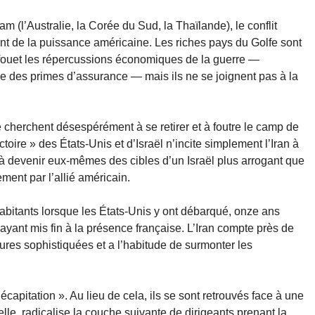
am (l’Australie, la Corée du Sud, la Thaïlande), le conflit
nt de la puissance américaine. Les riches pays du Golfe sont
in fouet les répercussions économiques de la guerre —
bée des primes d’assurance — mais ils ne se joignent pas à la
 cherchent désespérément à se retirer et à foutre le camp de
oire » des États-Unis et d’Israël n’incite simplement l’Iran à
e à devenir eux-mêmes des cibles d’un Israël plus arrogant que
ement par l’allié américain.
abitants lorsque les États-Unis y ont débarqué, onze ans
ayant mis fin à la présence française. L’Iran compte près de
ctures sophistiquées et a l’habitude de surmonter les
capitation ». Au lieu de cela, ils se sont retrouvés face à une
lle, radicalise la couche suivante de dirigeants prenant la