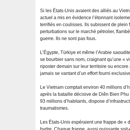
Si les États-Unis avaient des alliés au Vietn
actuel a mis en évidence l’étonnant isoleme
terrifiés en coulisses. Ils subissent de ple
perturbations sur le marché pétrolier, flam
guerre. Ils ne sont pas fous.
L’Égypte, Türkiye et même l’Arabie saoudite
se bourbier sans nom, craignant qu’une « vict
riposter demain sur leur territoire ou encor
jamais se vantant d’un effort fourni exclusiv
Le Vietnam comptait environ 40 millions d’h
après la bataille décisive de Diên Bien Phu 
93 millions d’habitants, dispose d’infrastru
traumatismes.
Les États-Unis espéraient une frappe de « dé
hydre. Chaque frappe, aussi puissante soit-e