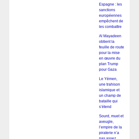
Espagne : les
sanctions
européennes
empêchent de
les combattre
Al Mayadeen
obtient la
feuille de route
pour la mise
en œuvre du
plan Trump
pour Gaza
Le Yémen,
une trahison
islamique et
un champ de
bataille qui
s’étend
Sourd, muet et
aveugle,
l’empire de la
piraterie n’a
pas assez