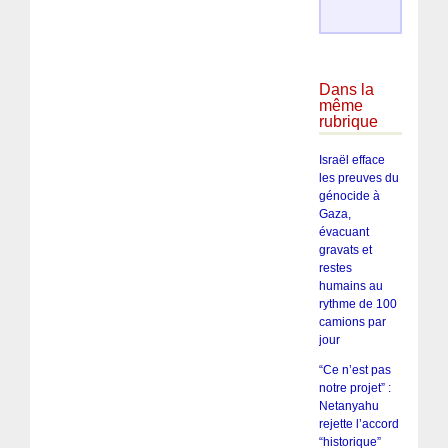
Dans la
même
rubrique
Israël efface
les preuves du
génocide à
Gaza,
évacuant
gravats et
restes
humains au
rythme de 100
camions par
jour
“Ce n’est pas
notre projet” :
Netanyahu
rejette l’accord
“historique”