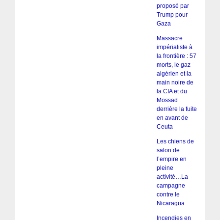
proposé par
Trump pour
Gaza
Massacre
impérialiste à
la frontière : 57
morts, le gaz
algérien et la
main noire de
la CIA et du
Mossad
derrière la fuite
en avant de
Ceuta
Les chiens de
salon de
l’empire en
pleine
activité…La
campagne
contre le
Nicaragua
Incendies en