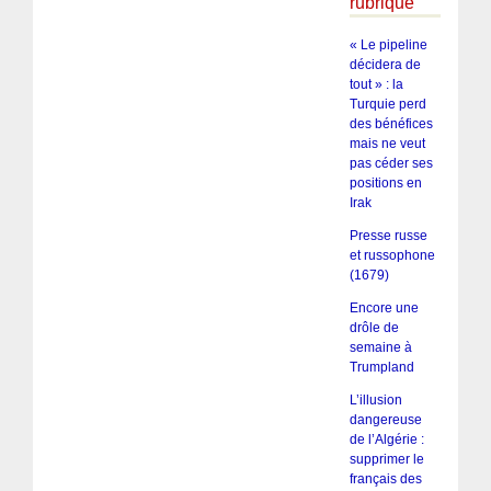
rubrique
« Le pipeline
décidera de
tout » : la
Turquie perd
des bénéfices
mais ne veut
pas céder ses
positions en
Irak
Presse russe
et russophone
(1679)
Encore une
drôle de
semaine à
Trumpland
L’illusion
dangereuse
de l’Algérie :
supprimer le
français des