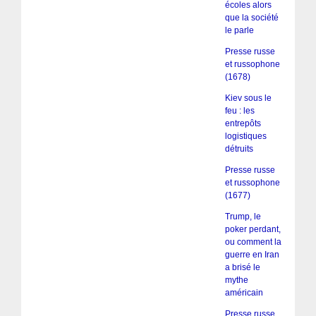
écoles alors
que la société
le parle
Presse russe
et russophone
(1678)
Kiev sous le
feu : les
entrepôts
logistiques
détruits
Presse russe
et russophone
(1677)
Trump, le
poker perdant,
ou comment la
guerre en Iran
a brisé le
mythe
américain
Presse russe