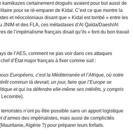
de kamikazes certainement drogués avaient pour but aussi de
taire pour se ré-emparer de Kidal. C’est ce que montre la
es et néocoloniaux disant que « Kidal est tombé » entre les
 du JNIM et des FLA, ces métastases d’Al Qaïda/Daesh/Al
es de l’impérialisme français disait qu’ils « font du bon travail
pays de l’AES, comment ne pas voir dans ces attaques
n chef d’État major français à fixer comme suit :
ous Européens, c’est la Méditerranée et l’Afrique, où notre
érêt commun là devrait, un jour, faire que l’Europe se
tique et qui ira défendre elle-même ses intérêts, y compris
Lecointre).
s terroristes n’ont pu être possible sans un apport logistique
 d’armes des impérialistes, mais aussi de complicités
(Mauritanie, Algérie ?) pour préparer leurs forfaits.