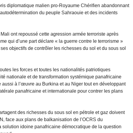
rti pris diplomatique malien pro-Royaume Chérifien abandonnant
à l’autodétermination du peuple Sahraouie et des incidents
u Mali ont repoussé cette agression armée terroriste après
sme qui d’une part déclare « la guerre contre le terrorisme »
 ses objectifs de contrôler les richesses du sol et du sous sol
tes les forces et toutes les nationalités patriotiques
ité nationale et de transformation systémique panafricaine
re aussi à l’œuvre au Burkina et au Niger tout en développant
térale panafricaine et internationale pour contrer les plans
 partagent des richesses du sous sol en pétrole et gaz doivent
LN, face aux plans de balkanisation de l’OCRS du
a solution idoine panafricaine démocratique de la question