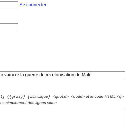
Se connecter
et le code HTML
l] {{gras}} {italique} <quote> <code>
<q>
sez simplement des lignes vides.