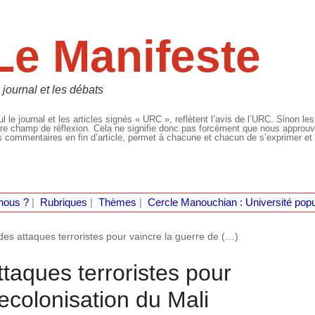
Le Manifeste
 journal et les débats
l le journal et les articles signés « URC », reflètent l’avis de l’URC. Sinon les
re champ de réflexion. Cela ne signifie donc pas forcément que nous approuvio
 commentaires en fin d’article, permet à chacune et chacun de s’exprimer et 
nous ?
|
Rubriques
|
Thèmes
|
Cercle Manouchian : Université popu
 des attaques terroristes pour vaincre la guerre de (…)
ttaques terroristes pour
recolonisation du Mali