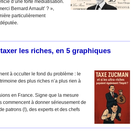
ficié d’une forte médiatisation.
erci Bernard Arnault’ ? »,
ière particulièrement
 députée.
taxer les riches, en 5 graphiques
nt à occulter le fond du problème : le
rimoine des plus riches n’a plus rien à
sions en France. Signe que la mesure
ants commencent à donner sérieusement de
e patrons (!), des experts et des chefs