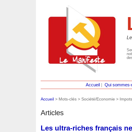
Le
Seu
not
des
Accueil
|
Qui sommes-
Accueil
> Mots-clés > Société/Economie >
Impot
Articles
Les ultra-riches français n