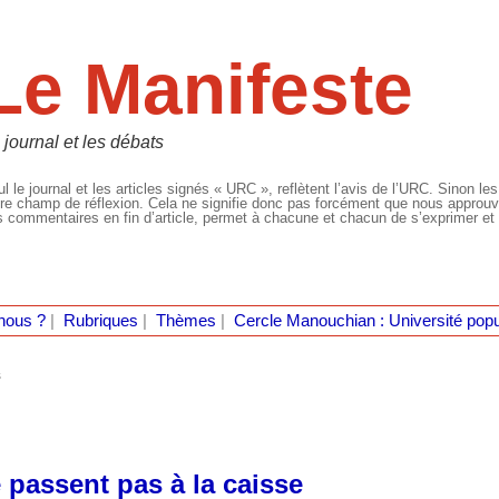
Le Manifeste
 journal et les débats
l le journal et les articles signés « URC », reflètent l’avis de l’URC. Sinon les
re champ de réflexion. Cela ne signifie donc pas forcément que nous approuvio
 commentaires en fin d’article, permet à chacune et chacun de s’exprimer et 
nous ?
|
Rubriques
|
Thèmes
|
Cercle Manouchian : Université popu
s
e passent pas à la caisse