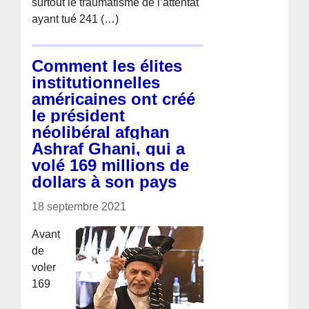
surtout le traumatisme de l’attentat
ayant tué 241 (…)
Comment les élites
institutionnelles
américaines ont créé
le président
néolibéral afghan
Ashraf Ghani, qui a
volé 169 millions de
dollars à son pays
18 septembre 2021
Avant
de
voler
169