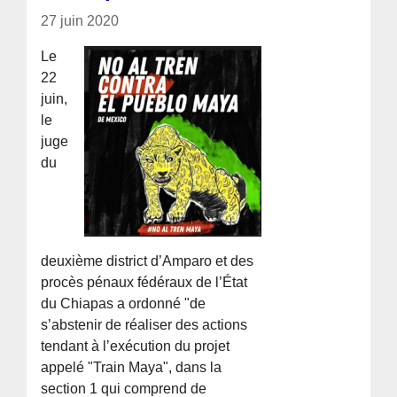
27 juin 2020
Le
22
juin,
le
juge
du
deuxième district d’Amparo et des
procès pénaux fédéraux de l’État
du Chiapas a ordonné "de
s’abstenir de réaliser des actions
tendant à l’exécution du projet
appelé "Train Maya", dans la
section 1 qui comprend de