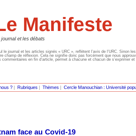
Le Manifeste
 journal et les débats
l le journal et les articles signés « URC », reflètent l’avis de l’URC. Sinon les
re champ de réflexion. Cela ne signifie donc pas forcément que nous approuvio
 commentaires en fin d’article, permet à chacune et chacun de s’exprimer et 
nous ?
|
Rubriques
|
Thèmes
|
Cercle Manouchian : Université popu
etnam face au Covid-19