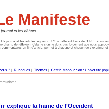
Le Manifeste
 journal et les débats
l le journal et les articles signés « URC », reflètent l’avis de l’URC. Sinon les
re champ de réflexion. Cela ne signifie donc pas forcément que nous approuvio
 commentaires en fin d’article, permet à chacune et chacun de s’exprimer et 
nous ?
|
Rubriques
|
Thèmes
|
Cercle Manouchian : Université popu
ommunisme
rr explique la haine de l’Occident