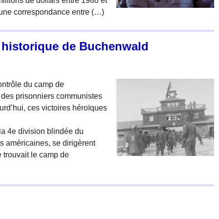
illions de dollars entre 1980 et
s une correspondance entre (…)
n historique de Buchenwald
 contrôle du camp de
 des prisonniers communistes
urd’hui, ces victoires héroïques
 la 4e division blindée du
s américaines, se dirigèrent
e trouvait le camp de