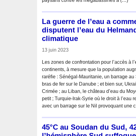
paysans contre les mégabassines a (…)
La guerre de l’eau a commen
disputent l’eau du Helman
climatique
13 juin 2023
Les zones de confrontation pour l’accès à l’e
continents, à mesure que la population aug
raréfie : Sénégal-Mauritanie, un barrage au
bras de fer sur le Danube ; et bien sur, Ukr
Crimée ; au Liban, le château d’eau du Moye
petit ; Turquie-Irak-Syrie où le droit à l’eau r
avec un barrage sur le Nil provoquant une c
45°C au Soudan du Sud, 42°
l’hémisphère Sud suffoque