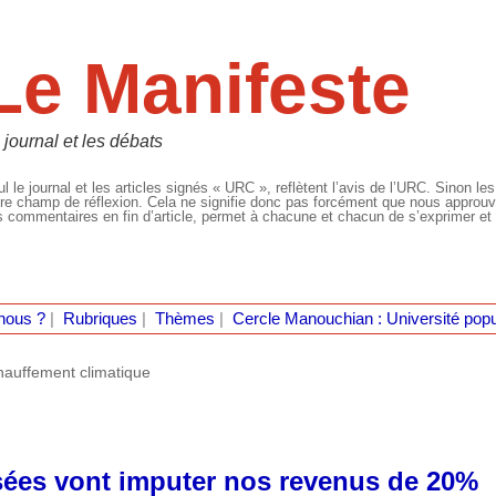
Le Manifeste
 journal et les débats
l le journal et les articles signés « URC », reflètent l’avis de l’URC. Sinon les
re champ de réflexion. Cela ne signifie donc pas forcément que nous approuvio
 commentaires en fin d’article, permet à chacune et chacun de s’exprimer et 
nous ?
|
Rubriques
|
Thèmes
|
Cercle Manouchian : Université popu
auffement climatique
ssées vont imputer nos revenus de 20%