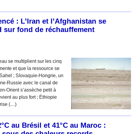
cé : L’Iran et l’Afghanistan se
d sur fond de réchauffement
au se multiplient sur les cinq
mente et que la ressource se
 Sahel ; Slovaquie-Hongrie, un
aine-Russie avec le canal de
n-Orient s’assèche petit à
evient au plus fort ; Éthiopie
rise (…)
C au Brésil et 41°C au Maroc :
 sous des chaleurs records