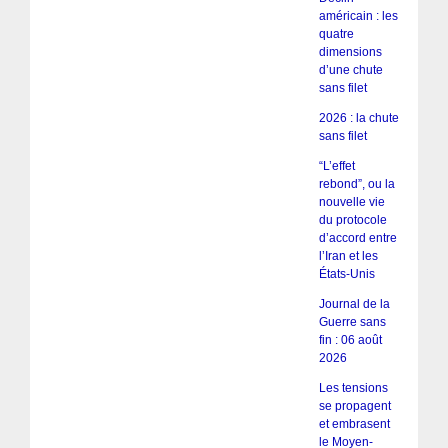
américain : les
quatre
dimensions
d’une chute
sans filet
2026 : la chute
sans filet
“L’effet
rebond”, ou la
nouvelle vie
du protocole
d’accord entre
l’Iran et les
États-Unis
Journal de la
Guerre sans
fin : 06 août
2026
Les tensions
se propagent
et embrasent
le Moyen-