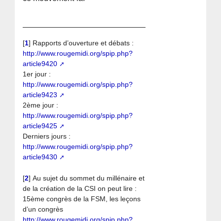
[
1
]
Rapports d’ouverture et débats :
http://www.rougemidi.org/spip.php?
article9420
1er jour :
http://www.rougemidi.org/spip.php?
article9423
2ème jour :
http://www.rougemidi.org/spip.php?
article9425
Derniers jours :
http://www.rougemidi.org/spip.php?
article9430
[
2
]
Au sujet du sommet du millénaire et
de la création de la CSI on peut lire :
15ème congrès de la FSM, les leçons
d’un congrès
http://www.rougemidi.org/spip.php?