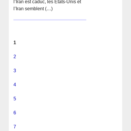
l’Iran est caduc, les États-Unis et
l’Iran semblent (…)
1
2
3
4
5
6
7