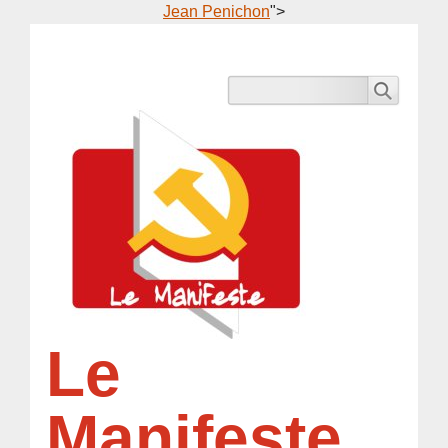
Jean Penichon
">
Le
Manifeste