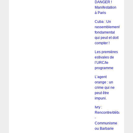
DANGER !
Manifestation
à Paris
Cuba : Un
rassemblement
fondamental
qui peut et doit
compter !
Les premières
estivales de
l’URC/le
programme
L’agent
orange : un
crime qui ne
peut être
impuni.
Ivry :
Rencontre/débat
-
Communisme
ou Barbarie