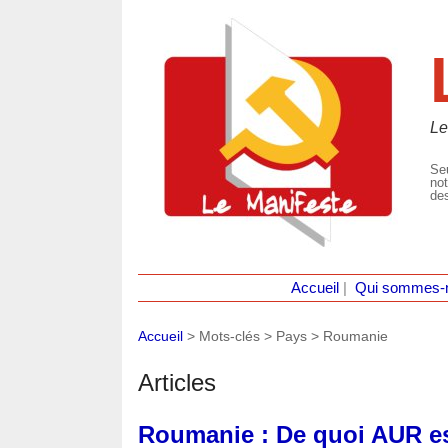
Le
Seu
not
des
Accueil
|
Qui sommes-
Accueil
> Mots-clés > Pays >
Roumanie
Articles
Roumanie : De quoi AUR es