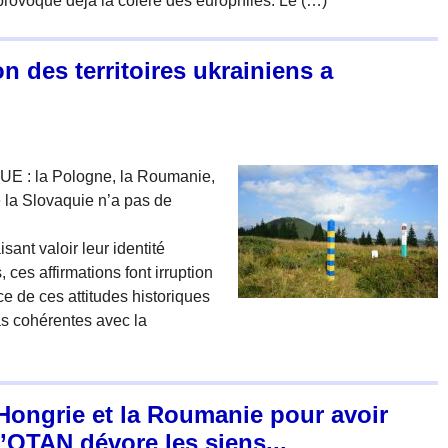
provoque déjà la colère des europhiles. Le (…)
n des territoires ukrainiens a
l’UE : la Pologne, la Roumanie,
e la Slovaquie n’a pas de
isant valoir leur identité
, ces affirmations font irruption
ce de ces attitudes historiques
as cohérentes avec la
 Hongrie et la Roumanie pour avoir
’OTAN dévore les siens...