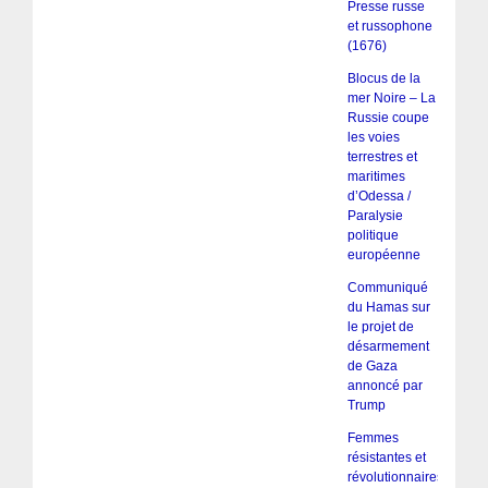
Presse russe
et russophone
(1676)
Blocus de la
mer Noire – La
Russie coupe
les voies
terrestres et
maritimes
d’Odessa /
Paralysie
politique
européenne
Communiqué
du Hamas sur
le projet de
désarmement
de Gaza
annoncé par
Trump
Femmes
résistantes et
révolutionnaires