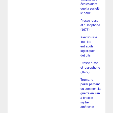
écoles alors
que la société
le parle
Presse russe
et russophone
(1678)
Kiev sous le
feu : les
entrepôts
logistiques
détruits
Presse russe
et russophone
(1677)
Trump, le
poker perdant,
ou comment la
guerre en Iran
a brisé le
mythe
américain