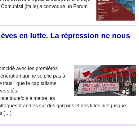
ei Comunisti (Italie) a convoqué un Forum
 élèves en lutte. La répression ne nous
oïncidé avec les premières
énération qui ne se plie pas à
re tous ” que le capitalisme
versités.
ce toutefois à mettre les
traques brandies sur des garçons et des filles hier jusque
es (…)