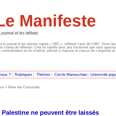
Le Manifeste
 journal et les débats
l le journal et les articles signés « URC », reflètent l’avis de l’URC. Sinon les
re champ de réflexion. Cela ne signifie donc pas forcément que nous approuvio
 commentaires en fin d’article, permet à chacune et chacun de s’exprimer et 
nous ?
|
Rubriques
|
Thèmes
|
Cercle Manouchian : Université popu
ons >
Rete dei Comunisti
a Palestine ne peuvent être laissés