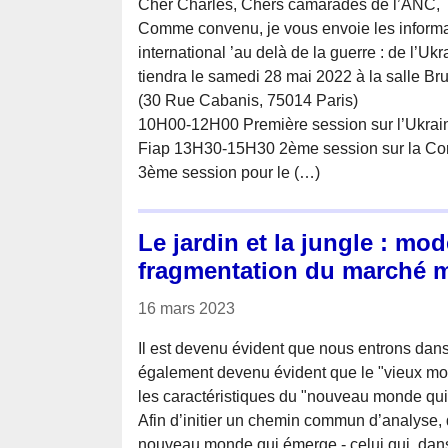
Cher Charles, Chers camarades de l’ANC,
Comme convenu, je vous envoie les informat
international ’au delà de la guerre : de l’Uk
tiendra le samedi 28 mai 2022 à la salle B
(30 Rue Cabanis, 75014 Paris)
10H00-12H00 Première session sur l’Ukrain
Fiap 13H30-15H30 2ème session sur la Co
3ème session pour le (…)
Le jardin et la jungle : mod
fragmentation du marché 
16 mars 2023
Il est devenu évident que nous entrons dans
également devenu évident que le "vieux mond
les caractéristiques du "nouveau monde qui s
Afin d’initier un chemin commun d’analyse, 
nouveau monde qui émerge - celui qui, dans