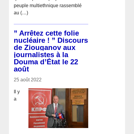
peuple multiethnique rassemblé
au (…)
” Arrêtez cette folie
nucléaire ! ” Discours
de Ziouganov aux
journalistes à la
Douma d’État le 22
août
25 août 2022
Il y
a