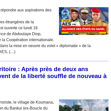
 répondre aux aspirations des
res étrangères de la
st ouverte ce lundi 16
nce de Abdoulaye Diop,
e la Coopération internationale.
ns la mise en oeuvre du volet « diplomatie » de la
’AES, (…)
itoire : Après près de deux ans
vent de la liberté souffle de nouveau à
roriste, le village de Koumana,
on du Bankui (ex-Boucle du