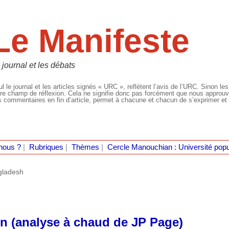
Le Manifeste
 journal et les débats
l le journal et les articles signés « URC », reflètent l’avis de l’URC. Sinon les
re champ de réflexion. Cela ne signifie donc pas forcément que nous approuvio
 commentaires en fin d’article, permet à chacune et chacun de s’exprimer et 
nous ?
|
Rubriques
|
Thèmes
|
Cercle Manouchian : Université popu
gladesh
on (analyse à chaud de JP Page)