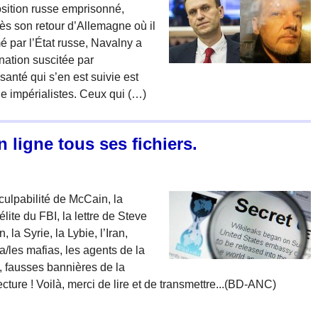
osition russe emprisonné,
rès son retour d’Allemagne où il
 par l’État russe, Navalny a
nation suscitée par
anté qui s’en est suivie est
e impérialistes. Ceux qui (…)
n ligne tous ses fichiers.
a culpabilité de McCain, la
lite du FBI, la lettre de Steve
la Syrie, la Lybie, l’Iran,
ia/les mafias, les agents de la
s, fausses bannières de la
cture ! Voilà, merci de lire et de transmettre...(BD-ANC)