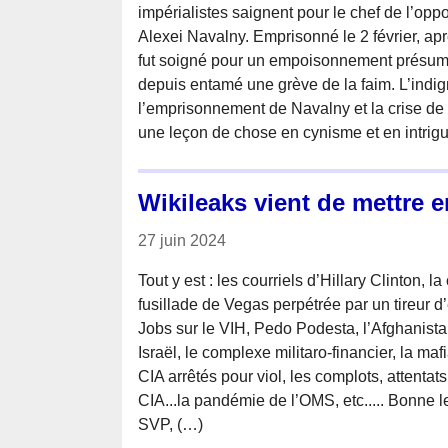
impérialistes saignent pour le chef de l’opp
Alexei Navalny. Emprisonné le 2 février, ap
fut soigné pour un empoisonnement présumé
depuis entamé une grève de la faim. L’indig
l’emprisonnement de Navalny et la crise de s
une leçon de chose en cynisme et en intrigu
Wikileaks vient de mettre e
27 juin 2024
Tout y est : les courriels d’Hillary Clinton, l
fusillade de Vegas perpétrée par un tireur d’é
Jobs sur le VIH, Pedo Podesta, l’Afghanistan, 
Israël, le complexe militaro-financier, la maf
CIA arrêtés pour viol, les complots, attentat
CIA...la pandémie de l’OMS, etc..... Bonne le
SVP, (…)