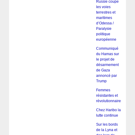
Russie coupe
les voies
terrestres et
maritimes
d’Odessa /
Paralysie
politique
européenne
Communiqué
du Hamas sur
le projet de
désarmement
de Gaza
annoncé par
Trump
Femmes
résistantes et
révolutionnaires
Chez Haribo la
lutte continue
Sur les bords
de la Lyna et