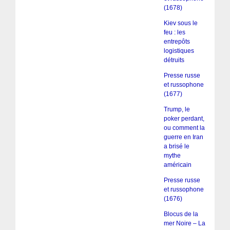
(1678)
Kiev sous le
feu : les
entrepôts
logistiques
détruits
Presse russe
et russophone
(1677)
Trump, le
poker perdant,
ou comment la
guerre en Iran
a brisé le
mythe
américain
Presse russe
et russophone
(1676)
Blocus de la
mer Noire – La