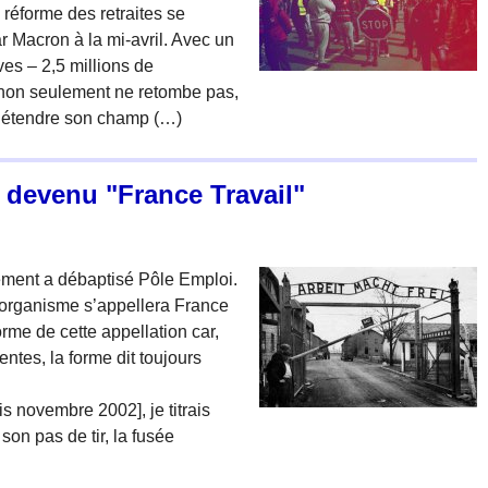
réforme des retraites se
r Macron à la mi-avril. Avec un
ves – 2,5 millions de
e non seulement ne retombe pas,
t étendre son champ (…)
 devenu "France Travail"
rnement a débaptisé Pôle Emploi.
t organisme s’appellera France
orme de cette appellation car,
ntes, la forme dit toujours
is novembre 2002], je titrais
on pas de tir, la fusée