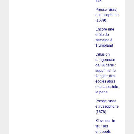
Irak
Presse russe
et russophone
(1679)
Encore une
drôle de
semaine à
Trumpland
L’illusion
dangereuse
de l’Algérie :
supprimer le
français des
écoles alors
que la société
le parle
Presse russe
et russophone
(1678)
Kiev sous le
feu : les
entrepôts