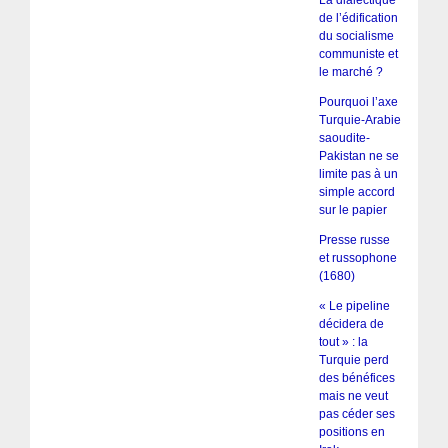
La dialectique
de l’édification
du socialisme
communiste et
le marché ?
Pourquoi l’axe
Turquie-Arabie
saoudite-
Pakistan ne se
limite pas à un
simple accord
sur le papier
Presse russe
et russophone
(1680)
« Le pipeline
décidera de
tout » : la
Turquie perd
des bénéfices
mais ne veut
pas céder ses
positions en