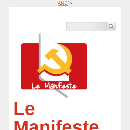
ANC
">
Le
Manifeste