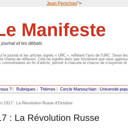
Jean Penichon
">
Le Manifeste
 journal et les débats
l le journal et les articles signés « URC », reflètent l’avis de l’URC. Sinon les
re champ de réflexion. Cela ne signifie donc pas forcément que nous approuvio
 commentaires en fin d’article, permet à chacune et chacun de s’exprimer et 
nous ?
|
Rubriques
|
Thèmes
|
Cercle Manouchian : Université popu
s en 1917 : La Révolution Russe d’Octobre
917 : La Révolution Russe