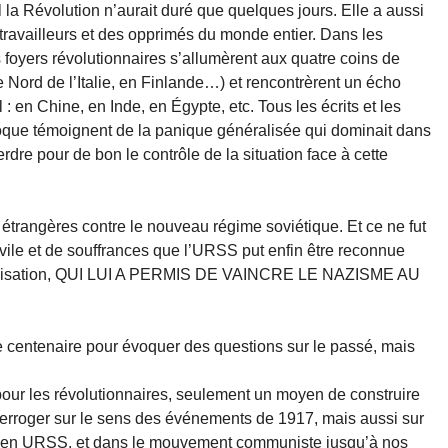
 la Révolution n’aurait duré que quelques jours. Elle a aussi
travailleurs et des opprimés du monde entier. Dans les
s foyers révolutionnaires s’allumèrent aux quatre coins de
 Nord de l’Italie, en Finlande…) et rencontrèrent un écho
 en Chine, en Inde, en Égypte, etc. Tous les écrits et les
oque témoignent de la panique généralisée qui dominait dans
rdre pour de bon le contrôle de la situation face à cette
 étrangères contre le nouveau régime soviétique. Et ce ne fut
vile et de souffrances que l’URSS put enfin être reconnue
trialisation, QUI LUI A PERMIS DE VAINCRE LE NAZISME AU
ce centenaire pour évoquer des questions sur le passé, mais
 pour les révolutionnaires, seulement un moyen de construire
erroger sur le sens des événements de 1917, mais aussi sur
le, en URSS, et dans le mouvement communiste jusqu’à nos