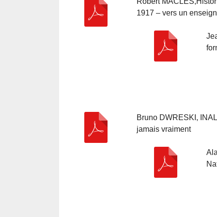
Robert MACLES,Histori
1917 – vers un enseig
Je
fo
Bruno DWRESKI, INALC
jamais vraiment
Ala
Na