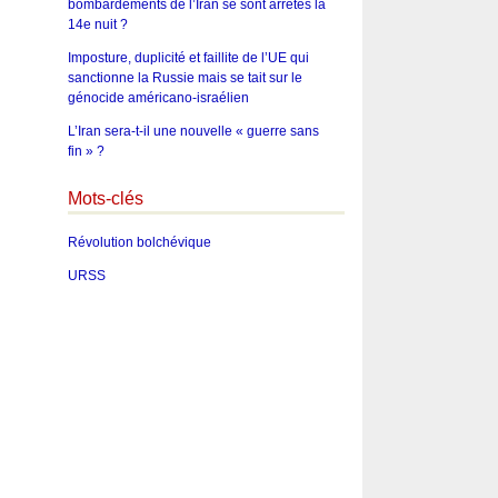
bombardements de l’Iran se sont arrêtés la
14e nuit ?
Imposture, duplicité et faillite de l’UE qui
sanctionne la Russie mais se tait sur le
génocide américano-israélien
L’Iran sera-t-il une nouvelle « guerre sans
fin » ?
Mots-clés
Révolution bolchévique
URSS