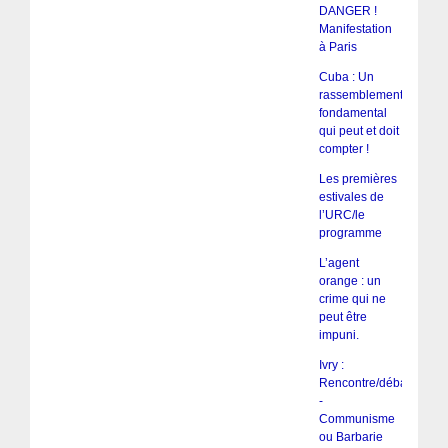
DANGER !
Manifestation
à Paris
Cuba : Un
rassemblement
fondamental
qui peut et doit
compter !
Les premières
estivales de
l’URC/le
programme
L’agent
orange : un
crime qui ne
peut être
impuni.
Ivry :
Rencontre/débat
-
Communisme
ou Barbarie