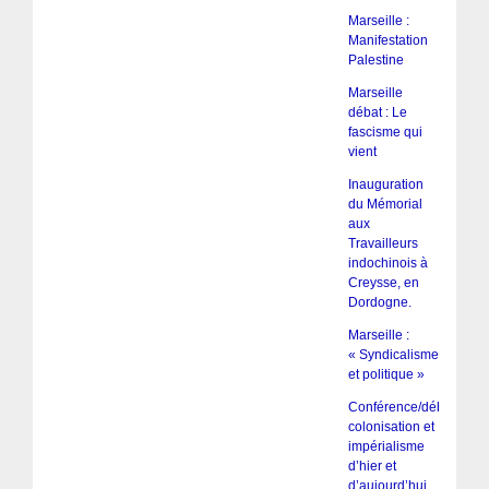
Marseille :
Manifestation
Palestine
Marseille
débat : Le
fascisme qui
vient
Inauguration
du Mémorial
aux
Travailleurs
indochinois à
Creysse, en
Dordogne.
Marseille :
« Syndicalisme
et politique »
Conférence/débat :
colonisation et
impérialisme
d’hier et
d’aujourd’hui