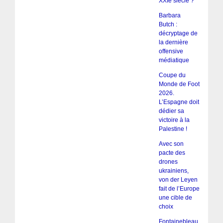
XXIe siècle ?
Barbara
Butch :
décryptage de
la dernière
offensive
médiatique
Coupe du
Monde de Foot
2026.
L’Espagne doit
dédier sa
victoire à la
Palestine !
Avec son
pacte des
drones
ukrainiens,
von der Leyen
fait de l’Europe
une cible de
choix
Fontainebleau,