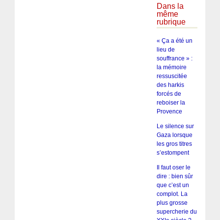
Dans la
même
rubrique
« Ça a été un
lieu de
souffrance » :
la mémoire
ressuscitée
des harkis
forcés de
reboiser la
Provence
Le silence sur
Gaza lorsque
les gros titres
s’estompent
Il faut oser le
dire : bien sûr
que c’est un
complot. La
plus grosse
supercherie du