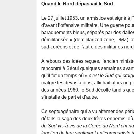
Quand le Nord dépassait le Sud
Le 27 juillet 1953, un armistice est signé à
d’avant l’offensive militaire. Une guerre po
baraquements bleus, séparés par des dalles 
démilitarisée » (demilitarized zone, DMZ), 
sud-coréens et de l’autre des militaires nor
A rebours des idées reçues, l’ancien minist
rencontré à Séoul quelques semaines avant le
qu’il fut un temps où
« c’est le Sud qui crai
malgré les dévastations, affichait alors un pr
des années 1960, le Sud décolle tandis que
s’installe de part et d’autre.
Ce septuagénaire qui a vu alterner des péri
détails la saga des deux frères ennemis, où l
du Sud vis-à-vis de la Corée du Nord chang
fonction de leur sentiment anticommuniste (