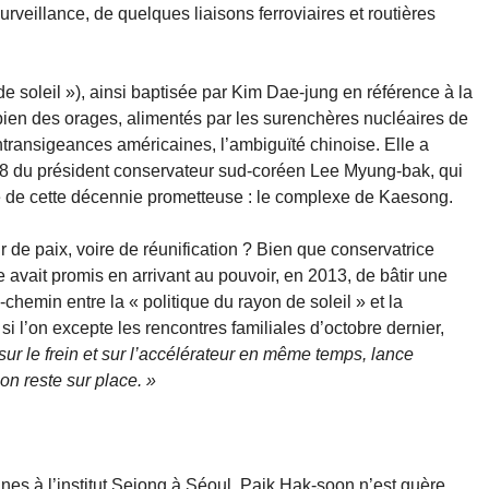
veillance, de quelques liaisons ferroviaires et routières
de soleil »), ainsi baptisée par Kim Dae-jung en référence à la
 bien des orages, alimentés par les surenchères nucléaires de
ntransigeances américaines, l’ambiguïté chinoise. Elle a
8 du président conservateur sud-coréen Lee Myung-bak, qui
ige de cette décennie prometteuse : le complexe de Kaesong.
poir de paix, voire de réunification ? Bien que conservatrice
vait promis en arrivant au pouvoir, en 2013, de bâtir une
i-chemin entre la « politique du rayon de soleil » et la
si l’on excepte les rencontres familiales d’octobre dernier,
r le frein et sur l’accélérateur en même temps, lance
on reste sur place. »
es à l’institut Sejong à Séoul, Paik Hak-soon n’est guère