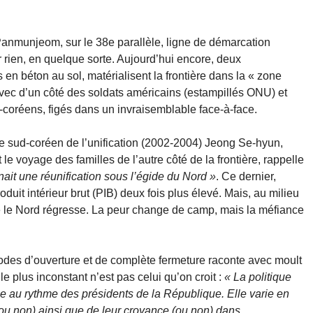
 Panmunjeom, sur le 38e parallèle, ligne de démarcation
ur rien, en quelque sorte. Aujourd’hui encore, deux
en béton au sol, matérialisent la frontière dans la « zone
avec d’un côté des soldats américains (estampillés ONU) et
d-coréens, figés dans un invraisemblable face-à-face.
re sud-coréen de l’unification (2002-2004) Jeong Se-hyun,
 voyage des familles de l’autre côté de la frontière, rappelle
gnait une réunification sous l’égide du Nord »
. Ce dernier,
oduit intérieur brut (PIB) deux fois plus élevé. Mais, au milieu
 le Nord régresse. La peur change de camp, mais la méfiance
odes d’ouverture et de complète fermeture raconte avec moult
e plus inconstant n’est pas celui qu’on croit :
« La politique
e au rythme des présidents de la République. Elle varie en
ou non) ainsi que de leur croyance (ou non) dans