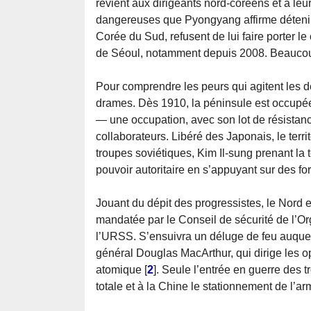
revient aux dirigeants nord-coréens et à leu
dangereuses que Pyongyang affirme détenir 
Corée du Sud, refusent de lui faire porter l
de Séoul, notamment depuis 2008. Beaucoup
Pour comprendre les peurs qui agitent les d
drames. Dès 1910, la péninsule est occupée
— une occupation, avec son lot de résistance
collaborateurs. Libéré des Japonais, le territ
troupes soviétiques, Kim Il-sung prenant la t
pouvoir autoritaire en s’appuyant sur des f
Jouant du dépit des progressistes, le Nord 
mandatée par le Conseil de sécurité de l’Or
l’URSS. S’ensuivra un déluge de feu auque
général Douglas MacArthur, qui dirige les op
atomique
[
2
]
. Seule l’entrée en guerre des t
totale et à la Chine le stationnement de l’a