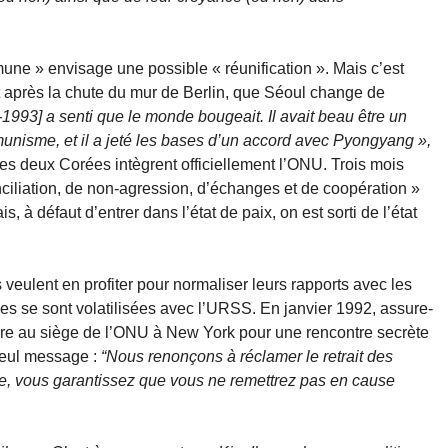
ne » envisage une possible « réunification ». Mais c’est
out après la chute du mur de Berlin, que Séoul change de
993] a senti que le monde bougeait. Il avait beau être un
ommunisme, et il a jeté les bases d’un accord avec Pyongyang »,
es deux Corées intègrent officiellement l’ONU. Trois mois
nciliation, de non-agression, d’échanges et de coopération »
à défaut d’entrer dans l’état de paix, on est sorti de l’état
veulent en profiter pour normaliser leurs rapports avec les
ues se sont volatilisées avec l’URSS. En janvier 1992, assure-
taire au siège de l’ONU à New York pour une rencontre secrète
seul message :
“Nous renonçons à réclamer le retrait des
ie, vous garantissez que vous ne remettrez pas en cause