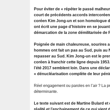
Pour éviter de « répéter le passé malheu
court de précédents accords intercoréens
coréen Kim Jong-un et son homologue d
ont écrit une page d’histoire en se jouant
démarcation de la zone démilitarisée d
Poignée de main chaleureuse, sourires a
hommes ont fait un pas au Sud, puis au 
repasser au Sud. Kim Jong-un est le prem
coréen à franchir cette ligne depuis 1953
l’été 2017 semblent loin. Dans une décl
« dénucléarisation complète de leur péni
Réel engagement ou paroles en l’air ? La p
déterminante.
Le texte suivant est de Martine Bulard et
réalité et l’enchainement de ce qui vient 