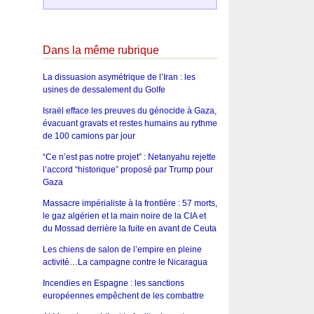
Dans la même rubrique
La dissuasion asymétrique de l’Iran : les
usines de dessalement du Golfe
Israël efface les preuves du génocide à Gaza,
évacuant gravats et restes humains au rythme
de 100 camions par jour
“Ce n’est pas notre projet” : Netanyahu rejette
l’accord “historique” proposé par Trump pour
Gaza
Massacre impérialiste à la frontière : 57 morts,
le gaz algérien et la main noire de la CIA et
du Mossad derrière la fuite en avant de Ceuta
Les chiens de salon de l’empire en pleine
activité…La campagne contre le Nicaragua
Incendies en Espagne : les sanctions
européennes empêchent de les combattre