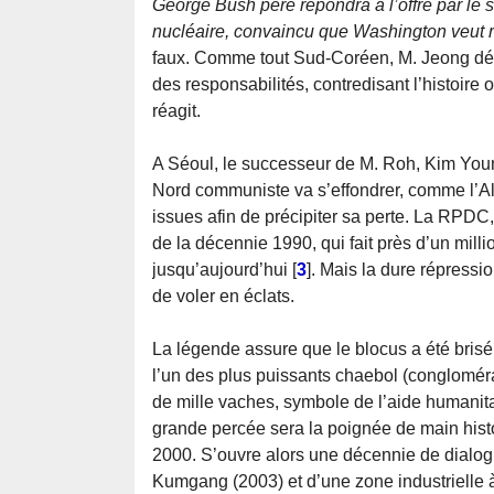
George Bush père répondra à l’offre par le 
nucléaire, convaincu que Washington veut r
faux. Comme tout Sud-Coréen, M. Jeong désap
des responsabilités, contredisant l’histoire o
réagit.
A Séoul, le successeur de M. Roh, Kim Young
Nord communiste va s’effondrer, comme l’Al
issues afin de précipiter sa perte. La RPDC
de la décennie 1990, qui fait près d’un milli
jusqu’aujourd’hui
[
3
]
. Mais la dure répressi
de voler en éclats.
La légende assure que le blocus a été bris
l’un des plus puissants chaebol (conglomérat
de mille vaches, symbole de l’aide humanita
grande percée sera la poignée de main histo
2000. S’ouvre alors une décennie de dialogu
Kumgang (2003) et d’une zone industrielle à