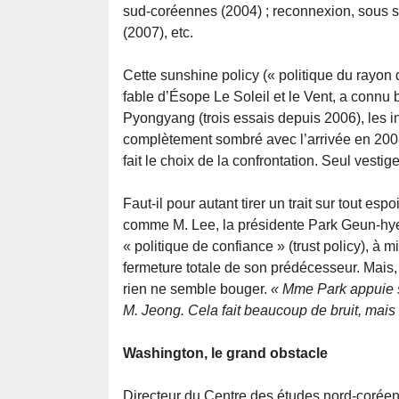
sud-coréennes (2004) ; reconnexion, sous sur
(2007), etc.
Cette sunshine policy (« politique du rayon 
fable d’Ésope Le Soleil et le Vent, a connu
Pyongyang (trois essais depuis 2006), les i
complètement sombré avec l’arrivée en 200
fait le choix de la confrontation. Seul vest
Faut-il pour autant tirer un trait sur tout es
comme M. Lee, la présidente Park Geun-hye a
« politique de confiance » (trust policy), à m
fermeture totale de son prédécesseur. Mais, 
rien ne semble bouger.
« Mme Park appuie su
M. Jeong. Cela fait beaucoup de bruit, mais 
Washington, le grand obstacle
Directeur du Centre des études nord-coréenn