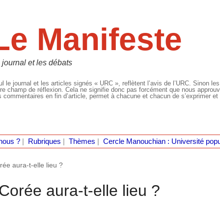
Le Manifeste
 journal et les débats
l le journal et les articles signés « URC », reflètent l’avis de l’URC. Sinon les
re champ de réflexion. Cela ne signifie donc pas forcément que nous approuvio
 commentaires en fin d’article, permet à chacune et chacun de s’exprimer et 
nous ?
|
Rubriques
|
Thèmes
|
Cercle Manouchian : Université popu
rée aura-t-elle lieu ?
 Corée aura-t-elle lieu ?