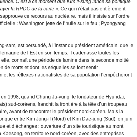
silence. C’est à ce moment que Kim Il-sung lance sa politique
ayer la RPDC de la carte ».
Ce qui n’était pas entièrement
prouve ce recours au nucléaire, mais il insiste sur l’ordre
fficielle : Washington jette de l’huile sur le feu ; Pyongyang
-sam, est persuadé, à l’instar du président américain, que le
lemagne de l’Est en son temps. Il cadenasse toutes les
, elle, connaît une période de famine dans la seconde moitié
on de morts et dont les séquelles se font sentir
on et les réflexes nationalistes de sa population l’empêcheront
é en 1998, quand Chung Ju-yung, le fondateur de Hyundai,
s) sud-coréens, franchit la frontière à la tête d’un troupeau
ire, avant de rencontrer le président nord-coréen. Mais la
rique entre Kim Jong-il (Nord) et Kim Dae-jung (Sud), en juin
e et d’échanges : ouverture d’un site touristique au mont
 Kaesong, en territoire nord-coréen, avec des entreprises