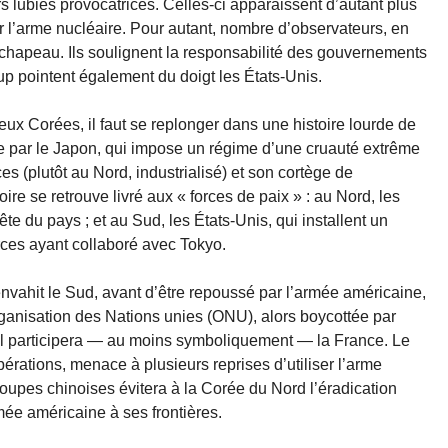
rs lubies provocatrices. Celles-ci apparaissent d’autant plus
l’arme nucléaire. Pour autant, nombre d’observateurs, en
e chapeau. Ils soulignent la responsabilité des gouvernements
 pointent également du doigt les États-Unis.
eux Corées, il faut se replonger dans une histoire lourde de
 par le Japon, qui impose un régime d’une cruauté extrême
s (plutôt au Nord, industrialisé) et son cortège de
oire se retrouve livré aux « forces de paix » : au Nord, les
ête du pays ; et au Sud, les États-Unis, qui installent un
orces ayant collaboré avec Tokyo.
envahit le Sud, avant d’être repoussé par l’armée américaine,
ganisation des Nations unies (ONU), alors boycottée par
l participera — au moins symboliquement — la France. Le
érations, menace à plusieurs reprises d’utiliser l’arme
roupes chinoises évitera à la Corée du Nord l’éradication
rmée américaine à ses frontières.