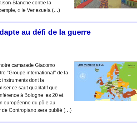
aison-Blanche contre la
exemple, « le Venezuela (…)
dapte au défi de la guerre
 par notre camarade Giacomo
re "Groupe international" de la
x instruments dont la
ser ce saut qualitatif que
onférence à Bologne les 20 et
on européenne du pôle au
er de Contropiano sera publié (…)