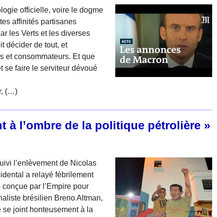
logie officielle, voire le dogme
tes affinités partisanes
r les Verts et les diverses
 décider de tout, et
s et consommateurs. Et que
et se faire le serviteur dévoué
r, (…)
t à l’ombre de la politique pétrolière »
uivi l’enlèvement de Nicolas
idental a relayé fébrilement
 conçue par l’Empire pour
rnaliste brésilien Breno Altman,
 se joint honteusement à la