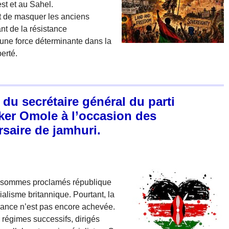
est et au Sahel.
nt de masquer les anciens
ant de la résistance
s une force déterminante dans la
berté.
u secrétaire général du parti
er Omole à l’occasion des
rsaire de jamhuri.
us sommes proclamés république
alisme britannique. Pourtant, la
endance n’est pas encore achevée.
 régimes successifs, dirigés