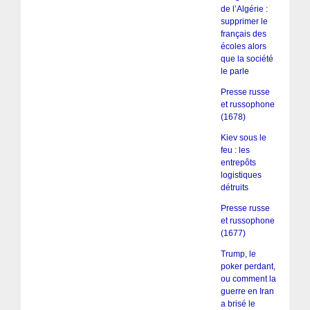
de l’Algérie :
supprimer le
français des
écoles alors
que la société
le parle
Presse russe
et russophone
(1678)
Kiev sous le
feu : les
entrepôts
logistiques
détruits
Presse russe
et russophone
(1677)
Trump, le
poker perdant,
ou comment la
guerre en Iran
a brisé le