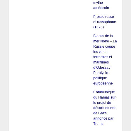
mythe
américain
Presse russe
et russophone
(1676)
Blocus de la
mer Noire – La
Russie coupe
les voies
terrestres et
maritimes
d’Odessa /
Paralysie
politique
européenne
Communiqué
du Hamas sur
le projet de
désarmement
de Gaza
annoncé par
Trump