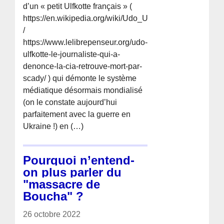
d’un « petit Ulfkotte français » (
https://en.wikipedia.org/wiki/Udo_Ulfkotte
/
https://www.lelibrepenseur.org/udo-
ulfkotte-le-journaliste-qui-a-
denonce-la-cia-retrouve-mort-par-
scady/ ) qui démonte le système
médiatique désormais mondialisé
(on le constate aujourd’hui
parfaitement avec la guerre en
Ukraine !) en (…)
Pourquoi n’entend-
on plus parler du
"massacre de
Boucha" ?
26 octobre 2022