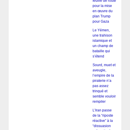
feuille de route
pour la mise
en œuvre du
plan Trump
pour Gaza
Le Yémen,
une trahison
islamique et
un champ de
bataille qui
s’étend
Sourd, muet et
aveugle,
l’empire de la
piraterie n’a
pas assez
trinqué et
semble vouloir
rempiler
L’Iran passe
de la “riposte
réactive” à la
“dissuasion