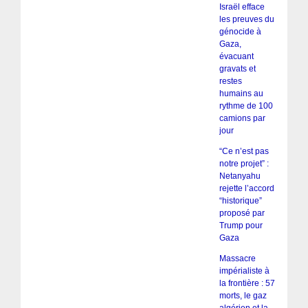
Israël efface
les preuves du
génocide à
Gaza,
évacuant
gravats et
restes
humains au
rythme de 100
camions par
jour
“Ce n’est pas
notre projet” :
Netanyahu
rejette l’accord
“historique”
proposé par
Trump pour
Gaza
Massacre
impérialiste à
la frontière : 57
morts, le gaz
algérien et la