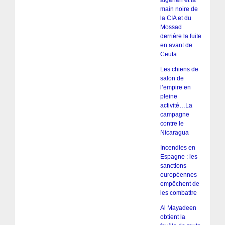
main noire de
la CIA et du
Mossad
derrière la fuite
en avant de
Ceuta
Les chiens de
salon de
l’empire en
pleine
activité…La
campagne
contre le
Nicaragua
Incendies en
Espagne : les
sanctions
européennes
empêchent de
les combattre
Al Mayadeen
obtient la