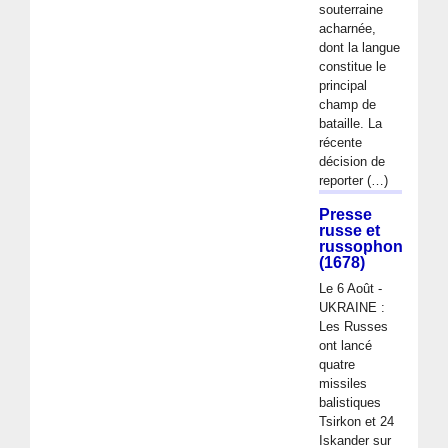
souterraine
acharnée,
dont la langue
constitue le
principal
champ de
bataille. La
récente
décision de
reporter (…)
Presse
russe et
russophone
(1678)
Le 6 Août -
UKRAINE :
Les Russes
ont lancé
quatre
missiles
balistiques
Tsirkon et 24
Iskander sur