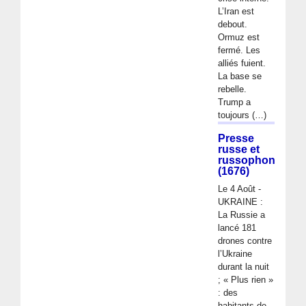
L’Iran est
debout.
Ormuz est
fermé. Les
alliés fuient.
La base se
rebelle.
Trump a
toujours (…)
Presse
russe et
russophone
(1676)
Le 4 Août -
UKRAINE :
La Russie a
lancé 181
drones contre
l’Ukraine
durant la nuit
; « Plus rien »
: des
habitants de