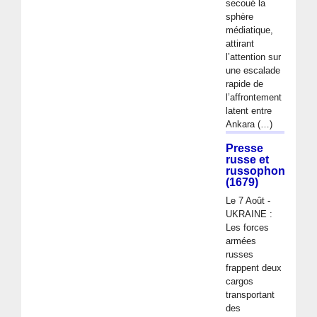
secoué la
sphère
médiatique,
attirant
l’attention sur
une escalade
rapide de
l’affrontement
latent entre
Ankara (…)
Presse
russe et
russophone
(1679)
Le 7 Août -
UKRAINE :
Les forces
armées
russes
frappent deux
cargos
transportant
des