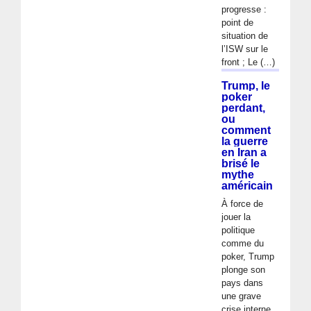
progresse :
point de
situation de
l’ISW sur le
front ; Le (…)
Trump, le
poker
perdant,
ou
comment
la guerre
en Iran a
brisé le
mythe
américain
À force de
jouer la
politique
comme du
poker, Trump
plonge son
pays dans
une grave
crise interne.