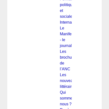
politique
et
sociale
International
Le
Manifeste
- le
journal
Les
brochures
de
l’ANC
Les
nouveautés
littéraires
Qui
sommes-
nous ?