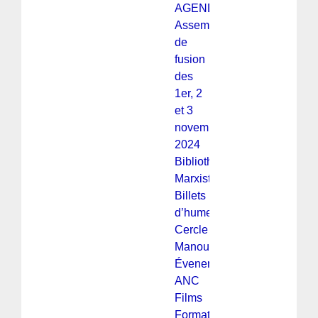
AGENDA
Assemblée
de
fusion
des
1er, 2
et 3
novembre
2024
Bibliothèque
Marxiste
Billets
d’humeur
Cercle
Manouchian
Évenements
ANC
Films
Formation