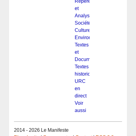
Repères
et
Analyses
Société,
Culture,
Environnement
Textes
et
Documentation
Textes
historiques
URC
en
direct
Voir
aussi
2014 - 2026 Le Manifeste