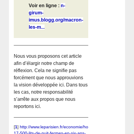
Voir en ligne :
n-
girum-
imus.blogg.org/macron-
les-m...
Nous vous proposons cet article
afin d’élargir notre champ de
réflexion. Cela ne signifie pas
forcément que nous approuvions
la vision développée ici. Dans tous
les cas, notre responsabilité
s’arrête aux propos que nous
reportons ici.
[
1
]
http://www.leparisien.fr/economie/hopital-
17-500-lits-de-nuit-fermes-en-six-ans-