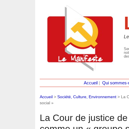
Le
Seu
not
des
Accueil
|
Qui sommes-
Accueil
>
Société, Culture, Environnement
>
La C
social »
La Cour de justice de
comme un « groupe s