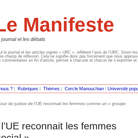
Le Manifeste
 journal et les débats
l le journal et les articles signés « URC », reflètent l’avis de l’URC. Sinon les
re champ de réflexion. Cela ne signifie donc pas forcément que nous approuvio
 commentaires en fin d’article, permet à chacune et chacun de s’exprimer et 
nous ?
|
Rubriques
|
Thèmes
|
Cercle Manouchian : Université popu
our de justice de l’UE reconnait les femmes comme un « groupe
 l’UE reconnait les femmes
ocial »