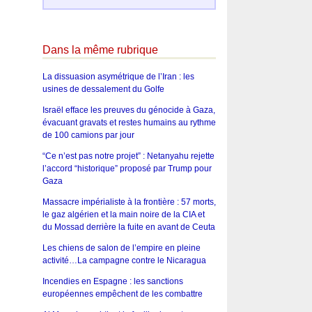
Dans la même rubrique
La dissuasion asymétrique de l’Iran : les
usines de dessalement du Golfe
Israël efface les preuves du génocide à Gaza,
évacuant gravats et restes humains au rythme
de 100 camions par jour
“Ce n’est pas notre projet” : Netanyahu rejette
l’accord “historique” proposé par Trump pour
Gaza
Massacre impérialiste à la frontière : 57 morts,
le gaz algérien et la main noire de la CIA et
du Mossad derrière la fuite en avant de Ceuta
Les chiens de salon de l’empire en pleine
activité…La campagne contre le Nicaragua
Incendies en Espagne : les sanctions
européennes empêchent de les combattre