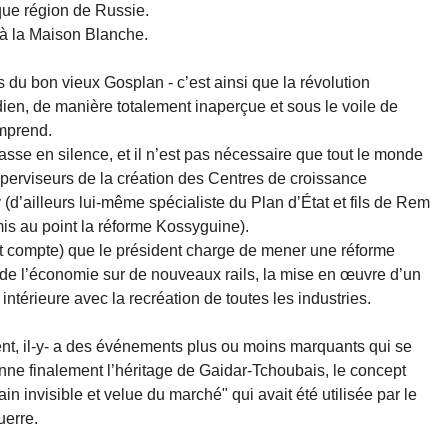
ue région de Russie.
s à la Maison Blanche.
s du bon vieux Gosplan - c’est ainsi que la révolution
en, de manière totalement inaperçue et sous le voile de
mprend.
passe en silence, et il n’est pas nécessaire que tout le monde
superviseurs de la création des Centres de croissance
(d’ailleurs lui-même spécialiste du Plan d’État et fils de Rem
mis au point la réforme Kossyguine).
ut compte) que le président charge de mener une réforme
de l’économie sur de nouveaux rails, la mise en œuvre d’un
ntérieure avec la recréation de toutes les industries.
, il-y- a des événements plus ou moins marquants qui se
nne finalement l’héritage de Gaidar-Tchoubais, le concept
n invisible et velue du marché" qui avait été utilisée par le
erre.