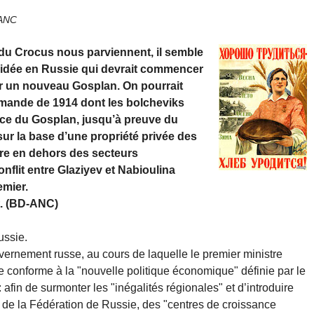
-ANC
du Crocus nous parviennent, il semble
écidée en Russie qui devrait commencer
ar un nouveau Gosplan. On pourrait
emande de 1914 dont les bolcheviks
rence du Gosplan, jusqu’à preuve du
 sur la base d’une propriété privée des
re en dehors des secteurs
nflit entre Glaziyev et Nabioulina
emier.
t. (BD-ANC)
ussie.
uvernement russe, au cours de laquelle le premier ministre
 conforme à la "nouvelle politique économique" définie par le
afin de surmonter les "inégalités régionales" et d’introduire
 de la Fédération de Russie, des "centres de croissance