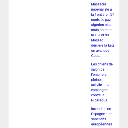
Massacre
impérialiste à
la frontière : 57
morts, le gaz
algérien et la
main noire de
la CIA et du
Mossad
derrière la fuite
en avant de
Ceuta
Les chiens de
salon de
l’empire en
pleine
activité…La
campagne
contre le
Nicaragua
Incendies en
Espagne : les
sanctions
européennes