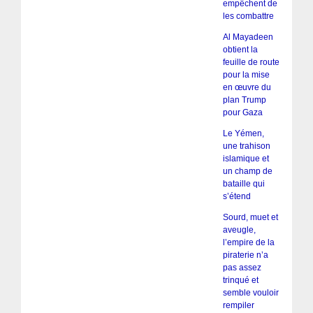
empêchent de
les combattre
Al Mayadeen
obtient la
feuille de route
pour la mise
en œuvre du
plan Trump
pour Gaza
Le Yémen,
une trahison
islamique et
un champ de
bataille qui
s’étend
Sourd, muet et
aveugle,
l’empire de la
piraterie n’a
pas assez
trinqué et
semble vouloir
rempiler