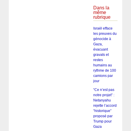
Dans la
même
rubrique
Israël efface
les preuves du
génocide à
Gaza,
évacuant
gravats et
restes
humains au
rythme de 100
camions par
jour
“Ce n’est pas
notre projet” :
Netanyahu
rejette l’accord
“historique”
proposé par
Trump pour
Gaza