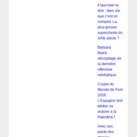
Il faut oser le
dire : bien sûr
que c’est un
complot. La
plus grosse
supercherie du
XXIe siècle ?
Barbara
Butch :
décryptage de
la dernière
offensive
médiatique
Coupe du
Monde de Foot
2026.
L’Espagne doit
dédier sa
victoire à la
Palestine !
Avec son
pacte des