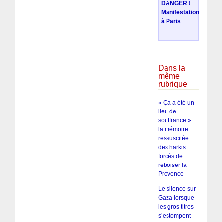
DANGER !
Manifestation
à Paris
Dans la
même
rubrique
« Ça a été un
lieu de
souffrance » :
la mémoire
ressuscitée
des harkis
forcés de
reboiser la
Provence
Le silence sur
Gaza lorsque
les gros titres
s’estompent