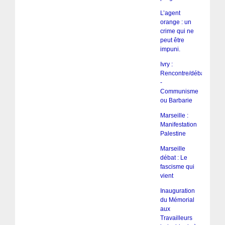
L’agent
orange : un
crime qui ne
peut être
impuni.
Ivry :
Rencontre/débat
-
Communisme
ou Barbarie
Marseille :
Manifestation
Palestine
Marseille
débat : Le
fascisme qui
vient
Inauguration
du Mémorial
aux
Travailleurs