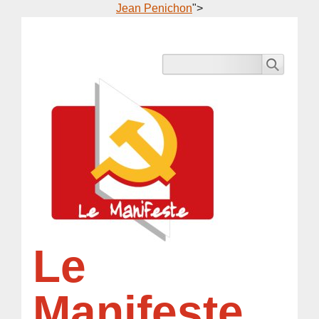
Jean Penichon
">
Le
Manifeste