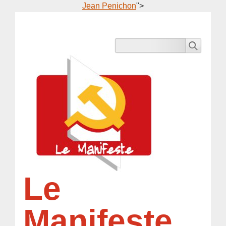
Jean Penichon
">
Le
Manifeste