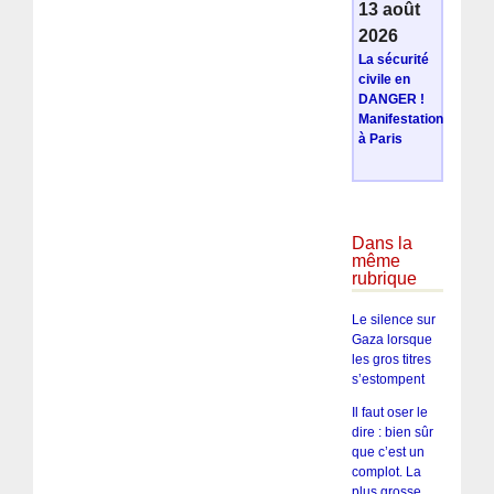
13 août
2026
La sécurité
civile en
DANGER !
Manifestation
à Paris
Dans la
même
rubrique
Le silence sur
Gaza lorsque
les gros titres
s’estompent
Il faut oser le
dire : bien sûr
que c’est un
complot. La
plus grosse