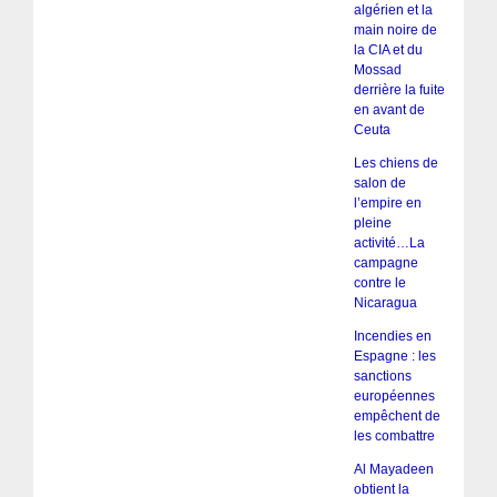
algérien et la
main noire de
la CIA et du
Mossad
derrière la fuite
en avant de
Ceuta
Les chiens de
salon de
l’empire en
pleine
activité…La
campagne
contre le
Nicaragua
Incendies en
Espagne : les
sanctions
européennes
empêchent de
les combattre
Al Mayadeen
obtient la