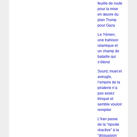
feuille de route
pour la mise
en œuvre du
plan Trump
pour Gaza
Le Yémen,
une trahison
islamique et
un champ de
bataille qui
s’étend
Sourd, muet et
aveugle,
l’empire de la
piraterie n’a
pas assez
trinqué et
semble vouloir
rempiler
L’Iran passe
de la “riposte
réactive” à la
“dissuasion