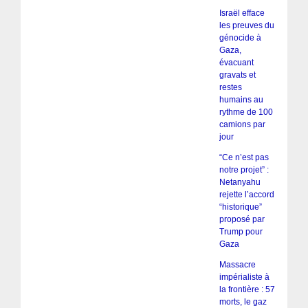
Israël efface
les preuves du
génocide à
Gaza,
évacuant
gravats et
restes
humains au
rythme de 100
camions par
jour
“Ce n’est pas
notre projet” :
Netanyahu
rejette l’accord
“historique”
proposé par
Trump pour
Gaza
Massacre
impérialiste à
la frontière : 57
morts, le gaz