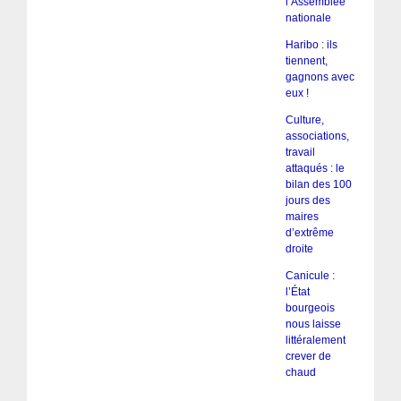
l’Assemblée
nationale
Haribo : ils
tiennent,
gagnons avec
eux !
Culture,
associations,
travail
attaqués : le
bilan des 100
jours des
maires
d’extrême
droite
Canicule :
l’État
bourgeois
nous laisse
littéralement
crever de
chaud