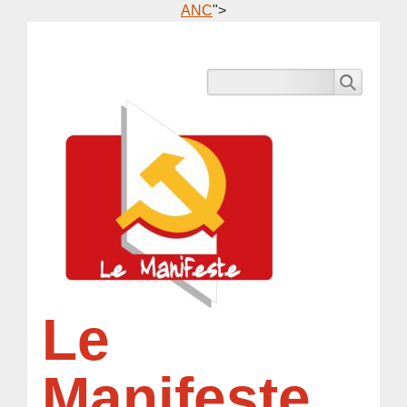
ANC
">
Le
Manifeste