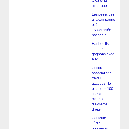
CRS et la
matraque
Les pesticides
à la campagne
et à
l’Assemblée
nationale
Haribo : ils
tiennent,
gagnons avec
eux !
Culture,
associations,
travail
attaqués : le
bilan des 100
jours des
maires
d’extrême
droite
Canicule :
l’État
bourgeois