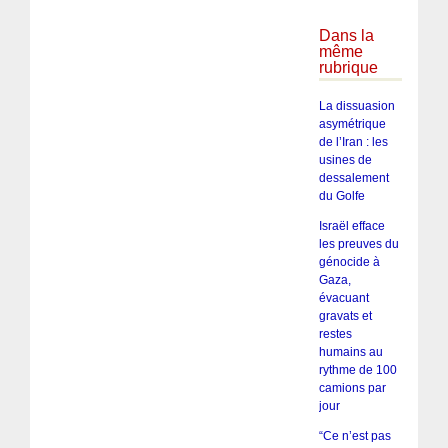
Dans la
même
rubrique
La dissuasion
asymétrique
de l’Iran : les
usines de
dessalement
du Golfe
Israël efface
les preuves du
génocide à
Gaza,
évacuant
gravats et
restes
humains au
rythme de 100
camions par
jour
“Ce n’est pas