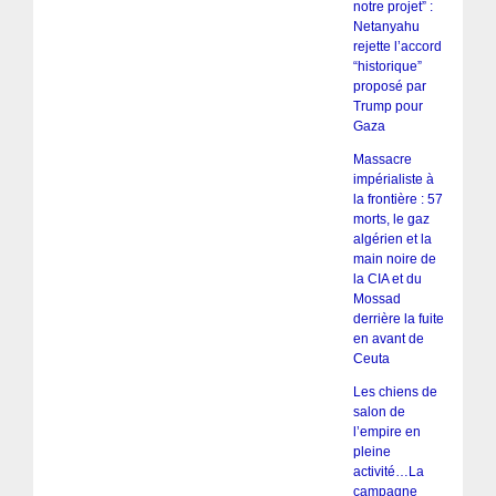
notre projet” :
Netanyahu
rejette l’accord
“historique”
proposé par
Trump pour
Gaza
Massacre
impérialiste à
la frontière : 57
morts, le gaz
algérien et la
main noire de
la CIA et du
Mossad
derrière la fuite
en avant de
Ceuta
Les chiens de
salon de
l’empire en
pleine
activité…La
campagne