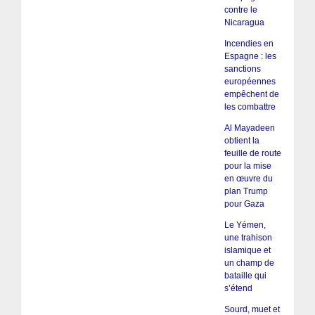
contre le
Nicaragua
Incendies en
Espagne : les
sanctions
européennes
empêchent de
les combattre
Al Mayadeen
obtient la
feuille de route
pour la mise
en œuvre du
plan Trump
pour Gaza
Le Yémen,
une trahison
islamique et
un champ de
bataille qui
s’étend
Sourd, muet et