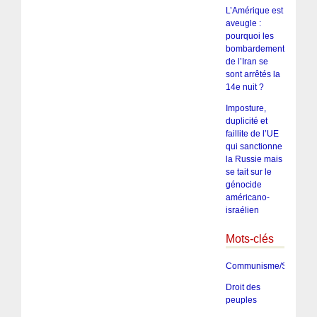
L’Amérique est
aveugle :
pourquoi les
bombardements
de l’Iran se
sont arrêtés la
14e nuit ?
Imposture,
duplicité et
faillite de l’UE
qui sanctionne
la Russie mais
se tait sur le
génocide
américano-
israélien
Mots-clés
Communisme/Socialis
Droit des
peuples