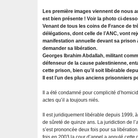
Les première images viennent de nous ar
est bien présente ! Voir la photo ci-desso
Venant de tous les coins de France de 
délégations, dont celle de l’ANC, vont rej
manifestation annuelle devant sa priso
demander sa libération.
Georges Ibrahim Abdallah, militant commu
défenseur de la cause palestinienne, en
cette prison, bien qu’il soit libérable dep
Il est l’un des plus anciens prisonniers p
Il a été condamné pour complicité d’homicid
actes qu’il a toujours niés.
Il est juridiquement libérable depuis 1999, à
de sûreté de quinze ans. La juridiction de l
s’est prononcée deux fois pour sa libération
fois en 2003 la cour d’appel a annulé cette d