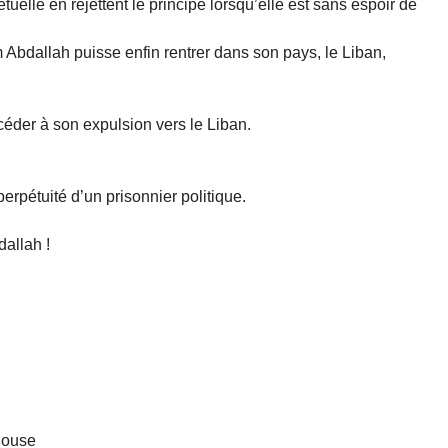
uelle en rejettent le principe lorsqu’elle est sans espoir de
Abdallah puisse enfin rentrer dans son pays, le Liban,
céder à son expulsion vers le Liban.
rpétuité d’un prisonnier politique.
allah !
ulouse