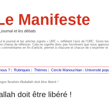
Le Manifeste
 journal et les débats
l le journal et les articles signés « URC », reflètent l’avis de l’URC. Sinon les
re champ de réflexion. Cela ne signifie donc pas forcément que nous approuvio
 commentaires en fin d’article, permet à chacune et chacun de s’exprimer et 
nous ?
|
Rubriques
|
Thèmes
|
Cercle Manouchian : Université popu
ges Ibrahim Abdallah doit être libéré !
ah doit être libéré !