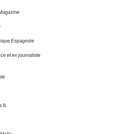
 Magazine
e
blique Espagnole
ce et ex journaliste
ste
s 8.