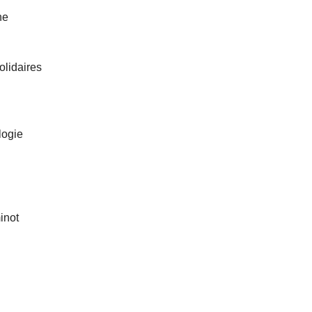
ne
olidaires
logie
inot