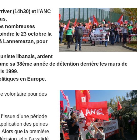
river (14h30) et l’ANC
us.
très nombreuses
oindre le 23 octobre la
n à Lannemezan, pour
niste libanais, ardent
tame sa 38ème année de détention derrière les murs de
uis 1999.
olitiques en Europe.
e volontaire pour des
 l’issue d’une période
’application des peines
. Alors que la première
écision, elle l’a validé