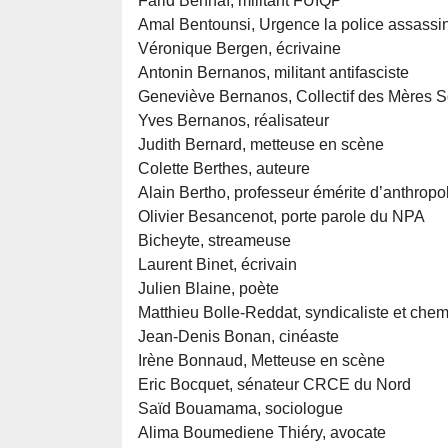
Farid Bennaï, militant FUIQP
Amal Bentounsi, Urgence la police assassi
Véronique Bergen, écrivaine
Antonin Bernanos, militant antifasciste
Geneviève Bernanos, Collectif des Mères S
Yves Bernanos, réalisateur
Judith Bernard, metteuse en scène
Colette Berthes, auteure
Alain Bertho, professeur émérite d’anthropo
Olivier Besancenot, porte parole du NPA
Bicheyte, streameuse
Laurent Binet, écrivain
Julien Blaine, poète
Matthieu Bolle-Reddat, syndicaliste et chem
Jean-Denis Bonan, cinéaste
Irène Bonnaud, Metteuse en scène
Eric Bocquet, sénateur CRCE du Nord
Saïd Bouamama, sociologue
Alima Boumediene Thiéry, avocate